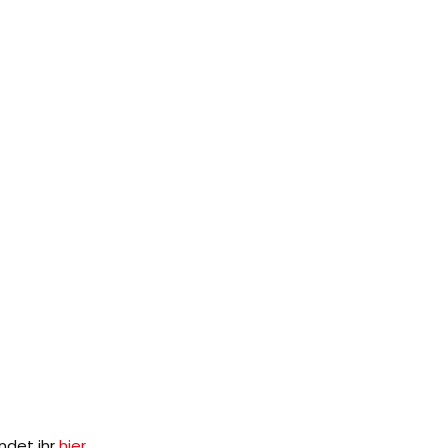
ndet ihr
hier
.