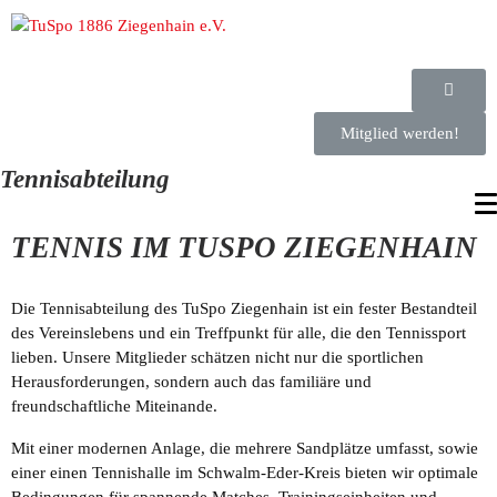
Verein
Mitgliedschaft
Mitglied werden!
Kindeswohl
Tennisabteilung
Gerätturnen
TENNIS IM TUSPO ZIEGENHAIN
Gymnastik
Handball
Jedermannsport
Die Tennisabteilung des TuSpo Ziegenhain ist ein fester Bestandteil
Kinderturnen
des Vereinslebens und ein Treffpunkt für alle, die den Tennissport
Sportklettern
lieben. Unsere Mitglieder schätzen nicht nur die sportlichen
Tennis
Herausforderungen, sondern auch das familiäre und
Tischtennis
freundschaftliche Miteinande.
Trampolin
Mit einer modernen Anlage, die mehrere Sandplätze umfasst, sowie
Volleyball
einer einen Tennishalle im Schwalm-Eder-Kreis bieten wir optimale
Silvesterlauf
Bedingungen für spannende Matches, Trainingseinheiten und