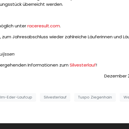
rungsstück überreicht werden.
möglich unter
raceresult.com
.
, zum Jahresabschluss wieder zahlreiche Läuferinnen und Läuf
uijssen
itergehenden Informationen zum
Silvesterlauf
!
ber 202
lm-Eder-Laufcup
Silvesterlauf
Tuspo Ziegenhain
We