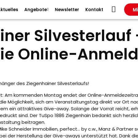
Mi
ktuelles
Angebote
Newsletter
Kontakt
ner Silvesterlauf 
die Online-Anmel
hänger des Ziegenhainer Silvesterlaufs!
äuft: Am kommenden Montag endet der Online-Anmeldezeitraum
ie Möglichkeit, sich am Veranstaltungstag direkt vor Ort n
dem ein attraktives Give-away. Solange der Vorrat reicht, e
ruckt sind. Der TuSpo 1886 Ziegenhain bedankt sich herzlich 
staltung beitragen.
ike Schneider Immobilien, perfect… by c.w., Manz & Partner
g bei der Herstellung der Give-aways unterstützt hat. Dank d