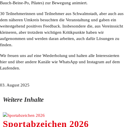
Gymnastik
Bauch-Beine-Po, Pilates) zur Bewegung animiert.
Handball
30 Teilnehmerinnen und Teilnehmer aus Schwalmstadt, aber auch aus
dem näheren Umkreis besuchten die Veranstaltung und gaben ein
Jedermannsport
weitestgehend positives Feedback. Insbesondere die, aus Vereinssicht
kleineren, aber trotzdem wichtigen Kritikpunkte haben wir
Kinderturnen
aufgenommen und werden daran arbeiten, auch dafür Lösungen zu
finden.
Sportklettern
Wir freuen uns auf eine Wiederholung und halten alle Interessierten
Tennis
hier und über andere Kanäle wie WhatsApp und Instagram auf dem
Laufenden.
Tischtennis
Trampolin
03. August 2025
Volleyball
Weitere Inhalte
Silvesterlauf
Aktionen
Sportabzeichen 2026