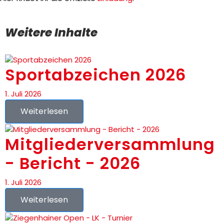
Gymnastik
Handball
Weitere Inhalte
Jedermannsport
Kinderturnen
Sportabzeichen 2026
Sportklettern
1. Juli 2026
Tennis
Weiterlesen
Tischtennis
Mitgliederversammlung
Trampolin
- Bericht - 2026
Volleyball
1. Juli 2026
Silvesterlauf
Weiterlesen
Aktionen